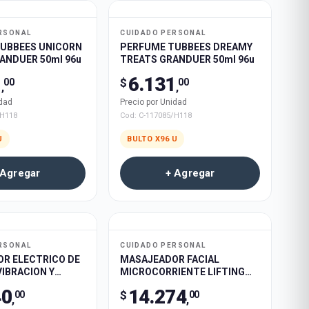
RSONAL
CUIDADO PERSONAL
UBBEES UNICORN
PERFUME TUBBEES DREAMY
ANDUER 50ml 96u
TREATS GRANDUER 50ml 96u
1
6.131
$
00
00
,
,
idad
Precio por Unidad
/H118
Cod:
C-117085/H118
U
BULTO X
96
U
 Agregar
+ Agregar
RSONAL
CUIDADO PERSONAL
R ELECTRICO DE
MASAJEADOR FACIAL
IBRACION Y
MICROCORRIENTE LIFTING
CARE 30u
DEVICE BEAUTY RECARGABLE
40
14.274
$
00
00
80u
,
,