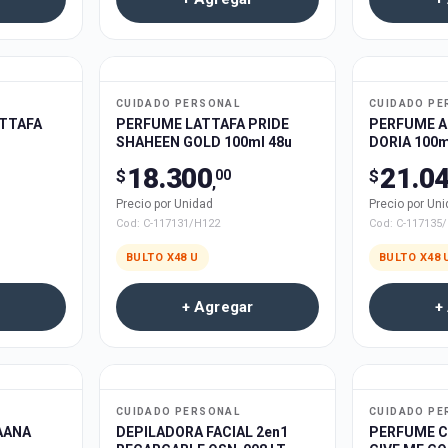
CUIDADO PERSONAL
CUIDADO PE
ATTAFA
PERFUME LATTAFA PRIDE
PERFUME A
SHAHEEN GOLD 100ml 48u
DORIA 100m
18.300
21.0
$
$
00
,
Precio por Unidad
Precio por Un
Cod:
C-117131/H122
Cod:
C-117135
BULTO X
48
U
BULTO X
48
+ Agregar
+
CUIDADO PERSONAL
CUIDADO PE
AANA
DEPILADORA FACIAL 2en1
PERFUME 