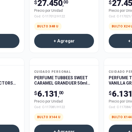
27.450
27.4
$
$
00
,
Precio por Unidad
Precio por Un
Cod:
C-117012/H122
Cod:
C-117021
BULTO X
48
U
BULTO X
24
+ Agregar
+
CUIDADO PERSONAL
CUIDADO PE
PERFUME TUBBEES SWEET
PERFUME T
CTORS
CARAMEL GRANDUER 50ml
VANILLA G
144u
144u
6.131
6.13
$
$
00
,
Precio por Unidad
Precio por Un
Cod:
C-117081/H122
Cod:
C-117084
BULTO X
144
U
BULTO X
144
+ Agregar
+