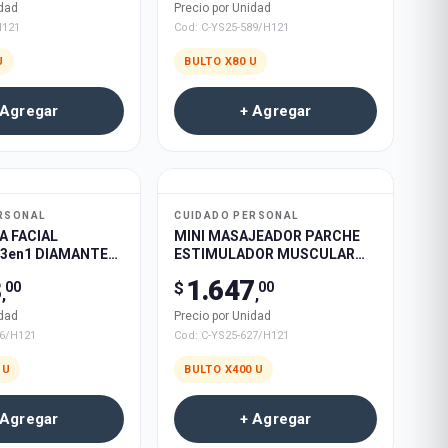
idad
Precio por Unidad
H121
Cod:
C-YS25-589/H121
U
BULTO X
80
U
 Agregar
+ Agregar
RSONAL
CUIDADO PERSONAL
A FACIAL
MINI MASAJEADOR PARCHE
 3en1 DIAMANTE
ESTIMULADOR MUSCULAR
RECARGABLE
EMS ELECTRICA MARIPOSA
8
1.647
$
00
00
 200u
RECARGABLE 400u
,
,
idad
Precio por Unidad
06/H121
Cod:
C-YS25-627/H121
U
BULTO X
400
U
 Agregar
+ Agregar