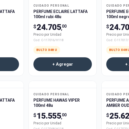
CUIDADO PERSONAL
CUIDADO PE
LATTAFA
PERFUME ECLAIRE LATTAFA
PERFUME E
100ml rubi 48u
100ml negr
24.705
24.7
$
$
00
,
Precio por Unidad
Precio por Un
Cod:
C-117016/H118
Cod:
C-117017
BULTO X
48
U
BULTO X
48
+ Agregar
+
CUIDADO PERSONAL
CUIDADO PE
LATTAFA
PERFUME HAWAS VIPER
PERFUME A
100ml 48u
AMBER OUD
100ml 48u
15.555
25.6
$
$
00
,
Precio por Unidad
Precio por Un
Cod:
C-117048/H118
Cod:
C-117070