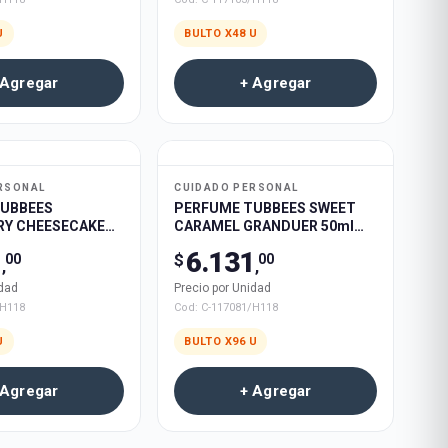
U
BULTO X
48
U
 Agregar
+ Agregar
RSONAL
CUIDADO PERSONAL
TUBBEES
PERFUME TUBBEES SWEET
Y CHEESECAKE
CARAMEL GRANDUER 50ml
50ml 96u
96u
1
6.131
$
00
00
,
,
idad
Precio por Unidad
/H118
Cod:
C-117081/H118
U
BULTO X
96
U
 Agregar
+ Agregar