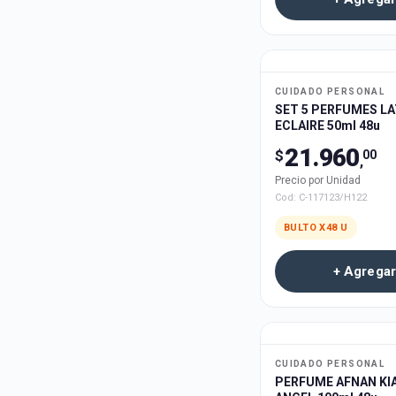
CUIDADO PERSONAL
SET 5 PERFUMES L
ECLAIRE 50ml 48u
21.960
$
00
,
Precio por Unidad
Cod:
C-117123/H122
BULTO X
48
U
+ Agregar
CUIDADO PERSONAL
PERFUME AFNAN KI