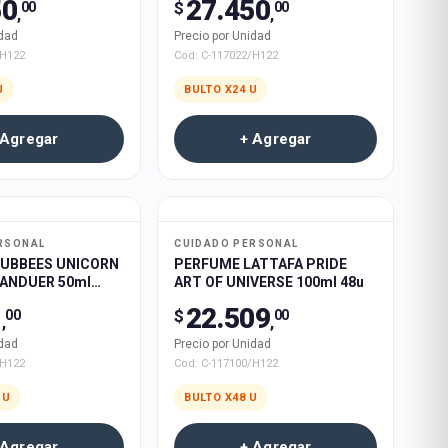
50
27.450
$
00
00
,
,
idad
Precio por Unidad
/H122
Cod:
C-117022/H122
U
BULTO X
24
U
 Agregar
+ Agregar
RSONAL
CUIDADO PERSONAL
UBBEES UNICORN
PERFUME LATTAFA PRIDE
RANDUER 50ml
ART OF UNIVERSE 100ml 48u
1
22.509
$
00
00
,
,
idad
Precio por Unidad
/H122
Cod:
C-117100/H122
U
BULTO X
48
U
 Agregar
+ Agregar