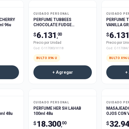
CUIDADO PERSONAL
CUIDADO PE
 CHERRY
PERFUME TUBBEES
PERFUME T
l 96u
CHOCOLATE FUDGE
VANILLA GR
GRANDUER 50ml 96u
6.131
6.13
$
$
00
,
Precio por Unidad
Precio por Un
Cod:
C-117083/H118
Cod:
C-117084
BULTO X
96
U
BULTO X
96
+ Agregar
+
CUIDADO PERSONAL
CUIDADO PE
PERFUME HER SH LAHAB
MASAJEADO
ml 48u
100ml 48u
OJOS CON V
CALOR EYE 
18.300
32.9
$
$
00
,