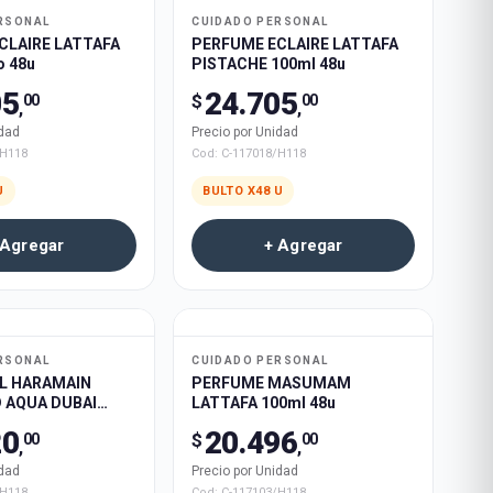
RSONAL
CUIDADO PERSONAL
CLAIRE LATTAFA
PERFUME ECLAIRE LATTAFA
o 48u
PISTACHE 100ml 48u
05
24.705
$
00
00
,
,
idad
Precio por Unidad
/H118
Cod:
C-117018/H118
U
BULTO X
48
U
 Agregar
+ Agregar
RSONAL
CUIDADO PERSONAL
L HARAMAIN
PERFUME MASUMAM
 AQUA DUBAI
LATTAFA 100ml 48u
20
20.496
$
00
00
,
,
idad
Precio por Unidad
/H118
Cod:
C-117103/H118