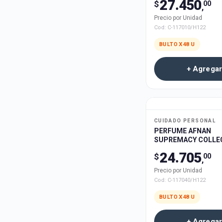
27.450
$
00
,
Precio por Unidad
Cod:
C-117010/H122
BULTO X
48
U
+ Agregar
CUIDADO PERSONAL
PERFUME AFNAN
SUPREMACY COLLE
EDITION 100ml 48u
24.705
$
00
,
Precio por Unidad
Cod:
C-117040/H122
BULTO X
48
U
+ Agregar