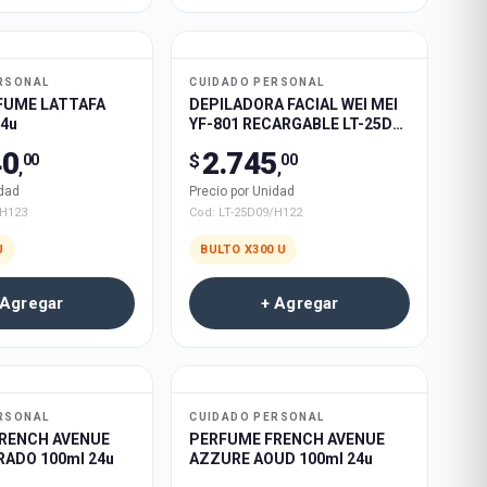
RSONAL
CUIDADO PERSONAL
RFUME LATTAFA
DEPILADORA FACIAL WEI MEI
24u
YF-801 RECARGABLE LT-25D09
100rosa 50blanco 50negro
40
2.745
$
00
00
DESARMADA 300u
,
,
idad
Precio por Unidad
/H123
Cod:
LT-25D09/H122
U
BULTO X
300
U
 Agregar
+ Agregar
RSONAL
CUIDADO PERSONAL
RENCH AVENUE
PERFUME FRENCH AVENUE
ADO 100ml 24u
AZZURE AOUD 100ml 24u