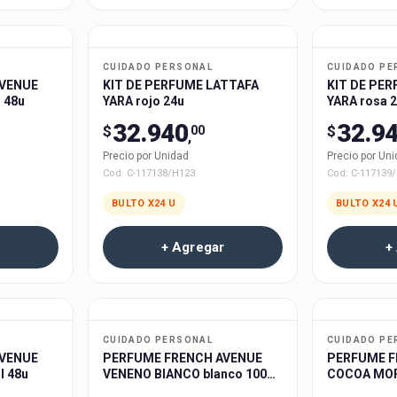
CUIDADO PERSONAL
CUIDADO PE
VENUE
KIT DE PERFUME LATTAFA
KIT DE PE
 48u
YARA rojo 24u
YARA rosa 
32.940
32.9
$
$
00
,
Precio por Unidad
Precio por Un
Cod:
C-117138/H123
Cod:
C-117139
BULTO X
24
U
BULTO X
24
+ Agregar
+
CUIDADO PERSONAL
CUIDADO PE
VENUE
PERFUME FRENCH AVENUE
PERFUME F
l 48u
VENENO BIANCO blanco 100ml
COCOA MOR
48u