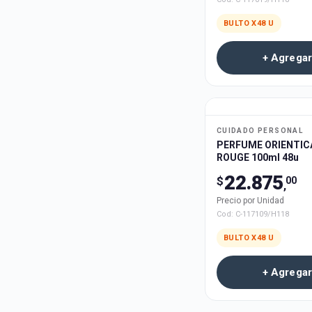
BULTO X
48
U
+ Agregar
CUIDADO PERSONAL
PERFUME ORIENTIC
ROUGE 100ml 48u
22.875
$
00
,
Precio por Unidad
Cod:
C-117109/H118
BULTO X
48
U
+ Agregar