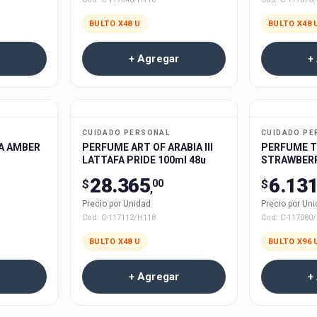
BULTO X
48
U
BULTO X
48
+ Agregar
+
CUIDADO PERSONAL
CUIDADO PE
A AMBER
PERFUME ART OF ARABIA III
PERFUME 
LATTAFA PRIDE 100ml 48u
STRAWBERR
GRANDUER 
28.365
6.13
$
$
00
,
Precio por Unidad
Precio por Un
Cod:
C-117112/H118
Cod:
C-117080
BULTO X
48
U
BULTO X
96
+ Agregar
+