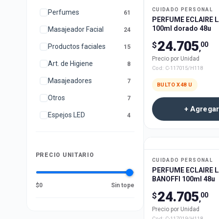
CUIDADO PERSONAL
Perfumes
61
PERFUME ECLAIRE 
100ml dorado 48u
Masajeador Facial
24
24.705
$
00
Productos faciales
15
,
Precio por Unidad
Art. de Higiene
8
Cod:
C-117015/H118
Masajeadores
7
BULTO X
48
U
Otros
7
+ Agregar
Espejos LED
4
PRECIO UNITARIO
CUIDADO PERSONAL
PERFUME ECLAIRE 
BANOFFI 100ml 48u
$0
Sin tope
24.705
$
00
,
Precio por Unidad
Cod:
C-117019/H118