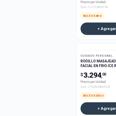
Precio por Unidad
Cod:
C-117128/H118
BULTO X
48
U
+ Agregar
CUIDADO PERSONAL
RODILLO MASAJEA
FACIAL EN FRIO ICE
2en1 LAMBO LADY L
3.294
$
00
200u
,
Precio por Unidad
Cod:
C-YS25-596/H121
BULTO X
200
U
+ Agregar