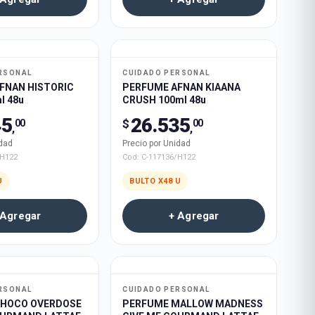
RSONAL
CUIDADO PERSONAL
FNAN HISTORIC
PERFUME AFNAN KIAANA
l 48u
CRUSH 100ml 48u
45
26.535
$
00
00
,
,
idad
Precio por Unidad
/H122
Cod:
C-117136/H122
U
BULTO X
48
U
 Agregar
+ Agregar
RSONAL
CUIDADO PERSONAL
CHOCO OVERDOSE
PERFUME MALLOW MADNESS