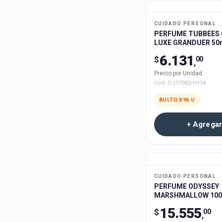
CUIDADO PERSONAL
PERFUME TUBBEES
LUXE GRANDUER 50m
6.131
$
00
,
Precio por Unidad
Cod:
C-117082/H118
BULTO X
96
U
+ Agregar
CUIDADO PERSONAL
PERFUME ODYSSEY
MARSHMALLOW 100
15.555
$
00
,