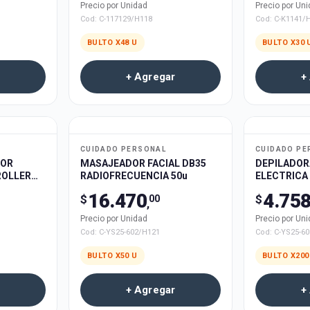
Precio por Unidad
Precio por Un
Cod:
C-117129/H118
Cod:
C-K1141/
BULTO X
48
U
BULTO X
30
+ Agregar
+
CUIDADO PERSONAL
CUIDADO PE
DOR
MASAJEADOR FACIAL DB35
DEPILADOR
 ROLLER
RADIOFRECUENCIA 50u
ELECTRICA
T-25127
FLAWZBSS 
16.470
4.75
$
$
00
DESARMADA
,
Precio por Unidad
Precio por Un
Cod:
C-YS25-602/H121
Cod:
C-YS25-6
BULTO X
50
U
BULTO X
200
+ Agregar
+