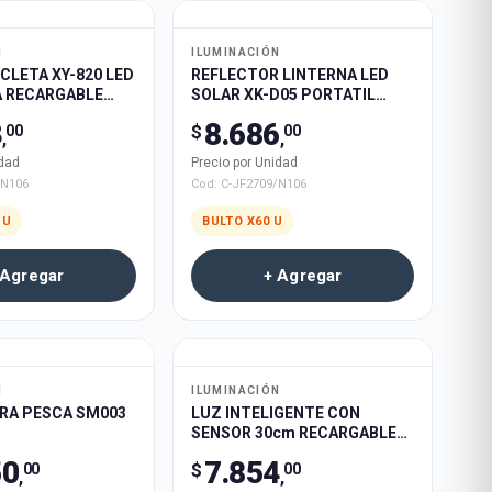
N
ILUMINACIÓN
ICLETA XY-820 LED
REFLECTOR LINTERNA LED
 RECARGABLE
SOLAR XK-D05 PORTATIL
RECARGABLE 60u
3
8.686
$
00
00
,
,
idad
Precio por Unidad
/N106
Cod:
C-JF2709/N106
U
BULTO X
60
U
 Agregar
+ Agregar
N
ILUMINACIÓN
ARA PESCA SM003
LUZ INTELIGENTE CON
SENSOR 30cm RECARGABLE
USB LAMBO TECH C-K1125
50
7.854
$
00
00
100u
,
,