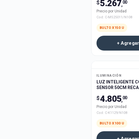
5.267
$
00
,
Precio por Unidad
Cod:
C-MS25011/N108
BULTO X
150
U
+ Agregar
ILUMINACIÓN
LUZ INTELIGENTE 
SENSOR 50CM REC
USB LAMBO TECH 1
4.805
$
00
,
Precio por Unidad
Cod:
C-K1129/N108
BULTO X
100
U
+ Agregar