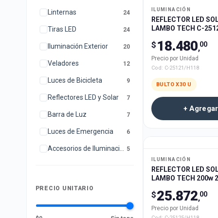
ILUMINACIÓN
Linternas
24
REFLECTOR LED SO
LAMBO TECH C-251
Tiras LED
24
30u
18.480
$
00
Iluminación Exterior
20
,
Precio por Unidad
Veladores
12
Cod:
C-25121/H118
Luces de Bicicleta
9
BULTO X
30
U
Reflectores LED y Solar
7
+ Agregar
Barra de Luz
7
Luces de Emergencia
6
Accesorios de Iluminación
5
ILUMINACIÓN
REFLECTOR LED SOL
LAMBO TECH 200w 
PRECIO UNITARIO
25.872
$
00
,
Precio por Unidad
Cod:
C-25125/H118