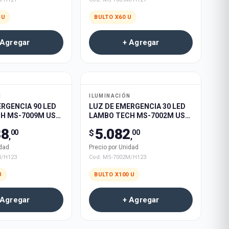
U
BULTO X
60
U
 Agregar
+ Agregar
N
ILUMINACIÓN
RGENCIA 90 LED
LUZ DE EMERGENCIA 30 LED
H MS-7009M USB
LAMBO TECH MS-7002M USB
E 60u
RECARGABLE 100u
88
5.082
$
00
00
,
,
idad
Precio por Unidad
M/H123
Cod:
MS-7002M/H123
U
BULTO X
100
U
 Agregar
+ Agregar