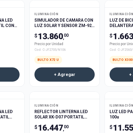
ILUMINACIÓN
ILUMINACIÓ
NA LED
SIMULADOR DE CAMARA CON
LUZ DE BIC
LUZ SOLAR Y SENSOR ZM-925
DELANTERA
72u
300u
13.860
1.66
$
$
00
,
Precio por Unidad
Precio por Un
Cod:
C-JF2705/N106
Cod:
C-JF2560
BULTO X
72
U
BULTO X
300
+ Agregar
+
ILUMINACIÓN
ILUMINACIÓ
NA LED
REFLECTOR LINTERNA LED
LUZ LED P
ATIL
SOLAR XK-D07 PORTATIL
100u
RECARGABLE 30u
16.447
11.5
$
$
00
,