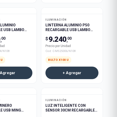
N
ILUMINACIÓN
ALUMINIO
LINTERNA ALUMINIO P50
E USB LAMBO
RECARGABLE USB LAMBO
25004 240u
TECH C-MS25001 100u
0
9.240
$
00
00
,
,
idad
Precio por Unidad
4/N108
Cod:
C-MS25006/N108
U
BULTO X
100
U
 Agregar
+ Agregar
N
ILUMINACIÓN
MINERO
LUZ INTELIGENTE CON
E USB MING
SENSOR 30CM RECARGABLE
2101 120u
USB LAMBO TECH 100u