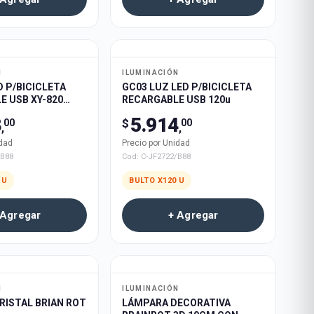
N
ILUMINACIÓN
D P/BICICLETA
GC03 LUZ LED P/BICICLETA
E USB XY-820
RECARGABLE USB 120u
3
5.914
$
00
00
,
,
idad
Precio por Unidad
/B88
Cod:
C-JF2722/B88
U
BULTO X
120
U
 Agregar
+ Agregar
N
ILUMINACIÓN
RISTAL BRIAN ROT
LÁMPARA DECORATIVA