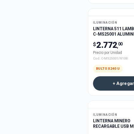
ILUMINACIÓN
LINTERNA 511 LAM
C-MS25001 ALUMIN
BLANCA 10x2.5cm 
2.772
$
00
RECARGABLE 240u
,
Precio por Unidad
Cod:
C-MS25001/N108
BULTO X
240
U
+ Agregar
ILUMINACIÓN
LINTERNA MINERO
RECARGABLE USB M
SHENG MS-3001 220