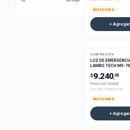
$0
Sin tope
BULTO X
20
U
+ Agregar
ILUMINACIÓN
LUZ DE EMERGENCIA
LAMBO TECH MS-70
RECARGABLE 60u
9.240
$
00
,
Precio por Unidad
Cod:
MS-7006M/H123
BULTO X
60
U
+ Agregar