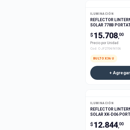
ILUMINACIÓN
REFLECTOR LINTER
SOLAR 778B PORTATIL CON
HERRAMENTA 36u
15.708
$
00
,
Precio por Unidad
Cod:
C-JF2704/N106
BULTO X
36
U
+ Agregar
ILUMINACIÓN
REFLECTOR LINTER
SOLAR XK-D06 PORT
RECARGABLE 40u
12.844
$
00
,