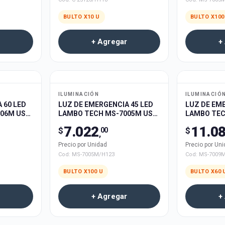
BULTO X
10
U
BULTO X
100
+ Agregar
+
ILUMINACIÓN
ILUMINACIÓ
 60 LED
LUZ DE EMERGENCIA 45 LED
LUZ DE EME
06M USB
LAMBO TECH MS-7005M USB
LAMBO TEC
RECARGABLE 100u
RECARGABL
7.022
11.0
$
$
00
,
Precio por Unidad
Precio por Un
Cod:
MS-7005M/H123
Cod:
MS-7009
BULTO X
100
U
BULTO X
60
+ Agregar
+