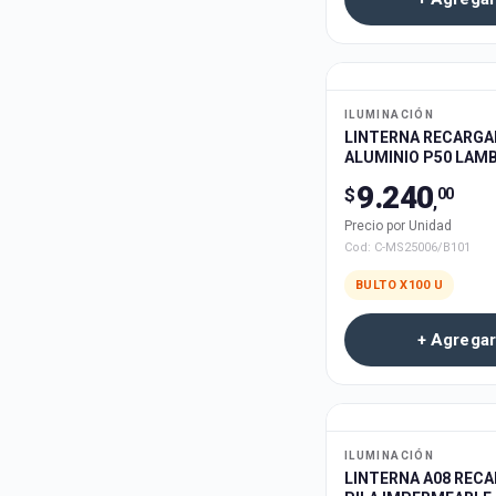
ILUMINACIÓN
LINTERNA RECARGA
ALUMINIO P50 LAM
C-MS25001 100u
9.240
$
00
,
Precio por Unidad
Cod:
C-MS25006/B101
BULTO X
100
U
+ Agregar
ILUMINACIÓN
LINTERNA A08 RECA