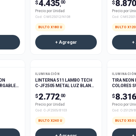
4.435
8.87
$
$
00
,
Precio por Unidad
Precio por Un
Cod:
C-MS25012/N108
Cod:
C-MS2501
BULTO X
180
U
BULTO X
120
+ Agregar
+
ILUMINACIÓN
ILUMINACIÓ
CON
LINTERNA 511 LAMBO TECH
TIRA NEON
ARGABLE
C-JF2505 METAL LUZ BLANCA
COLORES S
00u
10x2.5cm ZOOM RECARGABLE
FUENTE 5m
2.772
8.31
$
$
00
240u
,
Precio por Unidad
Precio por Un
Cod:
C-JF2505/B103
Cod:
C-25129/
BULTO X
240
U
BULTO X
50
+ Agregar
+