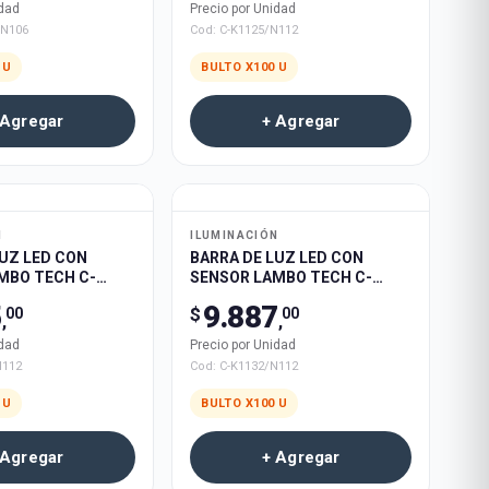
idad
Precio por Unidad
/N106
Cod:
C-K1125/N112
U
BULTO X
100
U
 Agregar
+ Agregar
N
ILUMINACIÓN
LUZ LED CON
BARRA DE LUZ LED CON
MBO TECH C-
SENSOR LAMBO TECH C-
m RECARGABLE
K1132 80cm RECARGABLE
5
9.887
$
00
00
100u
,
,
idad
Precio por Unidad
N112
Cod:
C-K1132/N112
U
BULTO X
100
U
 Agregar
+ Agregar