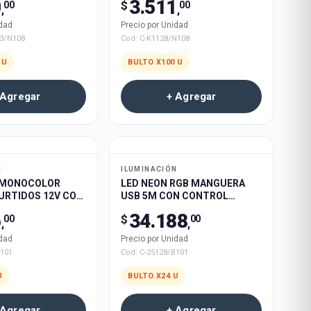
0
3.511
$
00
00
,
,
idad
Precio por Unidad
3/N108
Cod:
C-K1128/N108
U
BULTO X
100
U
 Agregar
+ Agregar
N
ILUMINACIÓN
 MONOCOLOR
LED NEON RGB MANGUERA
URTIDOS 12V CON
USB 5M CON CONTROL
 50u
REMOTO 24u
6
34.188
$
00
00
,
,
idad
Precio por Unidad
B101
Cod:
C-25128/B101
U
BULTO X
24
U
 Agregar
+ Agregar