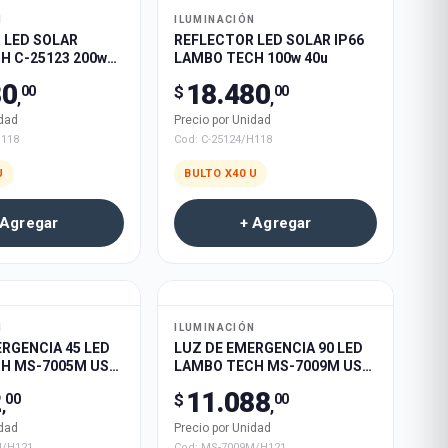
N
ILUMINACIÓN
 LED SOLAR
REFLECTOR LED SOLAR IP66
H C-25123 200w
LAMBO TECH 100w 40u
80
18.480
$
00
00
,
,
idad
Precio por Unidad
H118
Cod:
C-25124/H118
U
BULTO X
40
U
 Agregar
+ Agregar
N
ILUMINACIÓN
RGENCIA 45 LED
LUZ DE EMERGENCIA 90 LED
H MS-7005M USB
LAMBO TECH MS-7009M USB
E 100u
RECARGABLE 60u
2
11.088
$
00
00
,
,
idad
Precio por Unidad
M/H121
Cod:
MS-7009M/H121