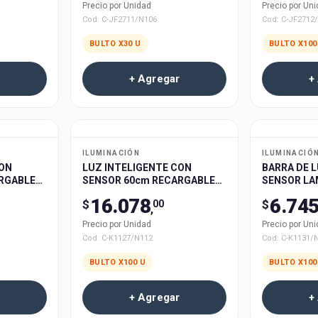
Precio por Unidad
Precio por Un
Cod:
C-JF2711/N106
Cod:
C-JF2712
BULTO X
30
U
BULTO X
100
+ Agregar
+
ILUMINACIÓN
ILUMINACIÓ
CON
LUZ INTELIGENTE CON
BARRA DE 
RGABLE
SENSOR 60cm RECARGABLE
SENSOR LA
-K1126
USB LAMBO TECH C-K1127
K1131 60c
16.078
6.74
$
$
00
100u
100u
,
Precio por Unidad
Precio por Un
Cod:
C-K1127/N112
Cod:
C-K1131/
BULTO X
100
U
BULTO X
100
+ Agregar
+