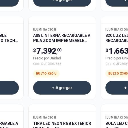
ILUMINACIÓN
ILUMINACIÓ
BLE
A08 LINTERNA RECARGABLE A
820 LUZ LE
BO TECH
PILA ZOOM IMPERMEABLE
RECARGABL
60u
300u
7.392
1.66
$
$
00
,
Precio por Unidad
Precio por Un
Cod:
C-JF2506/B88
Cod:
C-JF2560
BULTO X
60
U
BULTO X
300
+ Agregar
+
ILUMINACIÓN
ILUMINACIÓ
RGABLE A
TIRA LED NEON RGB EXTERIOR
BOLA LED C