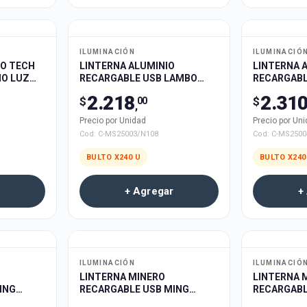
ILUMINACIÓN
ILUMINACIÓ
BO TECH
LINTERNA ALUMINIO
LINTERNA 
IO LUZ
RECARGABLE USB LAMBO
RECARGABL
ZOOM
TECH C-MS25003 240u
TECH C-MS
2.218
2.31
$
$
00
,
Precio por Unidad
Precio por Un
Cod:
C-MS25003/N108
Cod:
C-MS2500
BULTO X
240
U
BULTO X
240
+ Agregar
+
ILUMINACIÓN
ILUMINACIÓ
LINTERNA MINERO
LINTERNA 
ING
RECARGABLE USB MING
RECARGABL
v 150u
SHENG MS-2100 180u
SHENG MS-