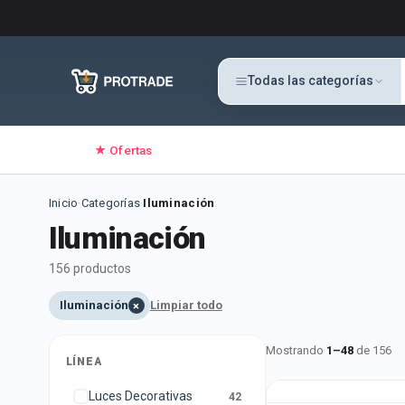
Todas las categorías
★ Ofertas
Inicio
·
Categorías
·
Iluminación
Iluminación
156
producto
s
Iluminación
Limpiar todo
×
Mostrando
1
–
48
de
156
LÍNEA
Luces Decorativas
42