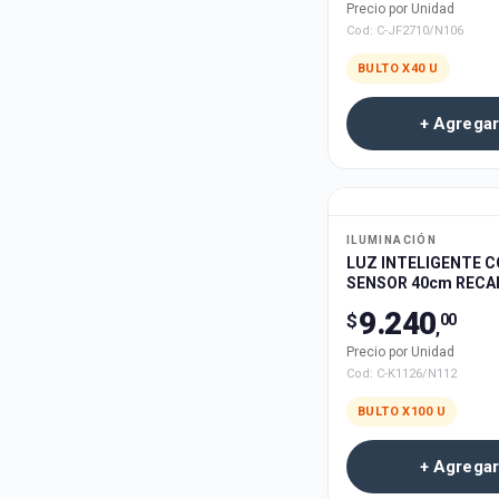
Precio por Unidad
Cod:
C-JF2710/N106
BULTO X
40
U
+ Agregar
ILUMINACIÓN
LUZ INTELIGENTE 
SENSOR 40cm RECA
USB LAMBO TECH C
9.240
$
00
100u
,
Precio por Unidad
Cod:
C-K1126/N112
BULTO X
100
U
+ Agregar