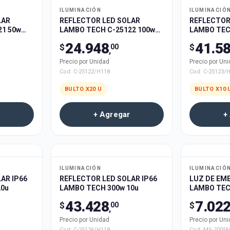
ILUMINACIÓN
ILUMINACIÓ
LAR
REFLECTOR LED SOLAR
REFLECTOR
21 50w
LAMBO TECH C-25122 100w
LAMBO TEC
20u
10u
24.948
41.5
$
$
00
,
Precio por Unidad
Precio por Un
Cod:
C-25122/H118
Cod:
C-25123/
BULTO X
20
U
BULTO X
10
+ Agregar
+
ILUMINACIÓN
ILUMINACIÓ
AR IP66
REFLECTOR LED SOLAR IP66
LUZ DE EME
20u
LAMBO TECH 300w 10u
LAMBO TEC
RECARGABL
43.428
7.02
$
$
00
,
Precio por Unidad
Precio por Un
Cod:
C-25126/H118
Cod:
MS-7005