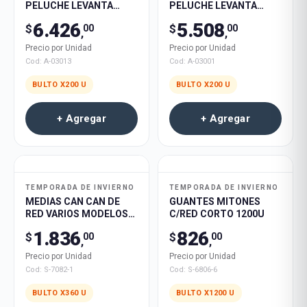
PELUCHE LEVANTA
PELUCHE LEVANTA
OREJAS C/LUZ 200U
OREJAS C/LUZ 200U
6.426
5.508
$
$
00
00
,
,
Precio por Unidad
Precio por Unidad
Cod:
A-03013
Cod:
A-03001
BULTO X
200
U
BULTO X
200
U
+ Agregar
+ Agregar
TEMPORADA DE INVIERNO
TEMPORADA DE INVIERNO
MEDIAS CAN CAN DE
GUANTES MITONES
RED VARIOS MODELOS
C/RED CORTO 1200U
360U
1.836
826
$
$
00
00
,
,
Precio por Unidad
Precio por Unidad
Cod:
S-7082-1
Cod:
S-6806-6
BULTO X
360
U
BULTO X
1200
U