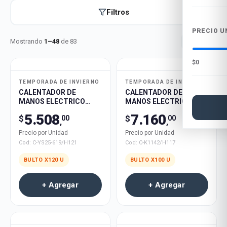
Filtros
PRECIO U
Mostrando
1
–
48
de
83
$0
TEMPORADA DE INVIERNO
TEMPORADA DE INVIERNO
CALENTADOR DE
CALENTADOR DE
MANOS ELECTRICO
MANOS ELECTRICO L8
MAGNETICO DOUBLE
RECARGABLE 100u
5.508
7.160
$
$
00
00
WARMTH RECARGABLE
,
,
50negro 50rosa 20verde
Precio por Unidad
Precio por Unidad
120u
Cod:
C-YS25-619/H121
Cod:
C-K1142/H117
BULTO X
120
U
BULTO X
100
U
+ Agregar
+ Agregar