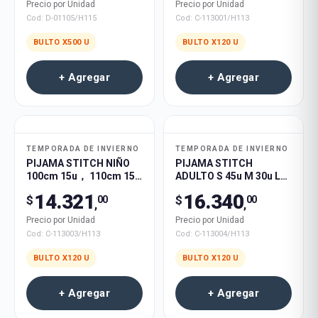
Precio por Unidad
Precio por Unidad
Cod:
D-01105/H115
Cod:
C-113001/H113
BULTO X
500
U
BULTO X
120
U
+ Agregar
+ Agregar
TEMPORADA DE INVIERNO
TEMPORADA DE INVIERNO
PIJAMA STITCH NIÑO
PIJAMA STITCH
100cm 15u， 110cm 15u
ADULTO S 45u M 30u L
120cm 25u 130cm 30u
20u XL 25u 120u
14.321
16.340
$
$
00
00
140cm 35u 120u
,
,
Precio por Unidad
Precio por Unidad
Cod:
C-113003/H113
Cod:
C-113004/H113
BULTO X
120
U
BULTO X
120
U
+ Agregar
+ Agregar