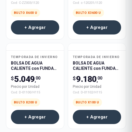
Cod:
C-ZZ003/I120
Cod:
c-120201/I120
BULTO X
600
U
BULTO X
3600
U
+ Agregar
+ Agregar
TEMPORADA DE INVIERNO
TEMPORADA DE INVIERNO
BOLSA DE AGUA
BOLSA DE AGUA
CALIENTE con FUNDA
CALIENTE con FUNDA
PERSONAJE 500ml 200u
PERSONAJE 2000ml
5.049
9.180
$
$
00
00
100u
,
,
Precio por Unidad
Precio por Unidad
Cod:
D-01100/H115
Cod:
D-01102/H115
BULTO X
200
U
BULTO X
100
U
+ Agregar
+ Agregar