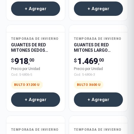
+ Agregar
+ Agregar
TEMPORADA DE INVIERNO
TEMPORADA DE INVIERNO
GUANTES DE RED
GUANTES DE RED
MITONES DEDOS
MITONES LARGO
CORTADOS 1200U
C/STRASS COLORES
918
1.469
$
$
00
00
600U
,
,
Precio por Unidad
Precio por Unidad
Cod:
S-6806-5
Cod:
S-6806-3
BULTO X
1200
U
BULTO X
600
U
+ Agregar
+ Agregar
TEMPORADA DE INVIERNO
TEMPORADA DE INVIERNO