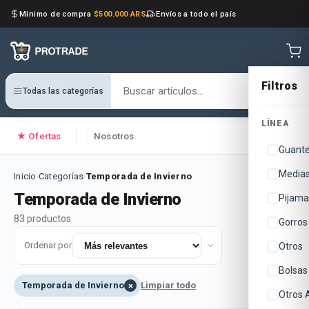
Mínimo de compra
$500.000 ARS
Envíos a todo el país
Filtros
Todas las categorías
LÍNEA
★ Ofertas
Nosotros
Guant
Media
Inicio
·
Categorías
·
Temporada de Invierno
Temporada de Invierno
Pijama
83
producto
s
Gorros
Ordenar por
Otros
Bolsas
Temporada de Invierno
Limpiar todo
×
Otros 