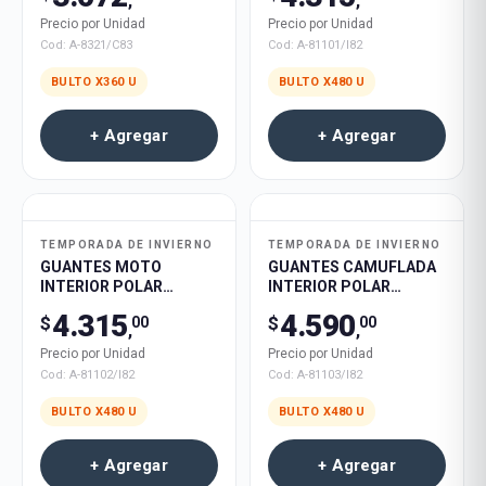
,
,
Precio por Unidad
Precio por Unidad
Cod:
A-8321/C83
Cod:
A-81101/I82
BULTO X
360
U
BULTO X
480
U
+ Agregar
+ Agregar
TEMPORADA DE INVIERNO
TEMPORADA DE INVIERNO
GUANTES MOTO
GUANTES CAMUFLADA
INTERIOR POLAR
INTERIOR POLAR
HOMBRE 480u
HOMBRE 480u
4.315
4.590
$
$
00
00
,
,
Precio por Unidad
Precio por Unidad
Cod:
A-81102/I82
Cod:
A-81103/I82
BULTO X
480
U
BULTO X
480
U
+ Agregar
+ Agregar