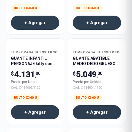
BULTO X
360
U
BULTO X
360
U
+ Agregar
+ Agregar
TEMPORADA DE INVIERNO
TEMPORADA DE INVIERNO
GUANTE INFANTIL
GUANTE ABATIBLE
PERSONAJE kitty con
MEDIO DEDO GRUESO
lentes stitch 360u
CALIDO GATO 360u
4.131
5.049
$
$
00
00
,
,
Precio por Unidad
Precio por Unidad
Cod:
C-114003/I120
Cod:
C-114004/I120
BULTO X
360
U
BULTO X
360
U
+ Agregar
+ Agregar