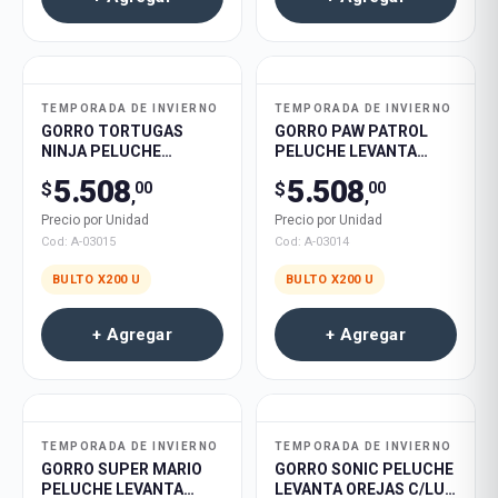
TEMPORADA DE INVIERNO
TEMPORADA DE INVIERNO
GORRO TORTUGAS
GORRO PAW PATROL
NINJA PELUCHE
PELUCHE LEVANTA
LEVANTA OREJAS C/LUZ
OREJAS C/LUZ 200U
5.508
5.508
$
$
00
00
200U
,
,
Precio por Unidad
Precio por Unidad
Cod:
A-03015
Cod:
A-03014
BULTO X
200
U
BULTO X
200
U
+ Agregar
+ Agregar
TEMPORADA DE INVIERNO
TEMPORADA DE INVIERNO
GORRO SUPER MARIO
GORRO SONIC PELUCHE
PELUCHE LEVANTA
LEVANTA OREJAS C/LUZ