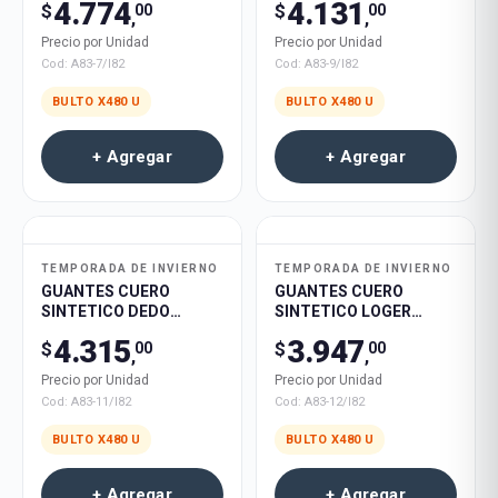
4.774
4.131
$
$
00
00
,
,
Precio por Unidad
Precio por Unidad
Cod:
A83-7/I82
Cod:
A83-9/I82
BULTO X
480
U
BULTO X
480
U
+ Agregar
+ Agregar
TEMPORADA DE INVIERNO
TEMPORADA DE INVIERNO
GUANTES CUERO
GUANTES CUERO
SINTETICO DEDO
SINTETICO LOGER
TACTIL INTERIOR
BELDER INTERIOR
4.315
3.947
$
$
00
00
POLAR HOMBRE 480u
POLAR HOMBRE 480u
,
,
Precio por Unidad
Precio por Unidad
Cod:
A83-11/I82
Cod:
A83-12/I82
BULTO X
480
U
BULTO X
480
U
+ Agregar
+ Agregar