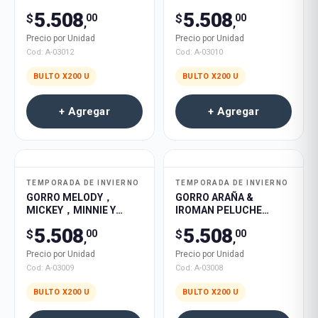
OREJAS C/LUZ 200U
200U
5.508
5.508
$
$
00
00
,
,
Precio por Unidad
Precio por Unidad
Cod:
A-03012
Cod:
A-03010
BULTO X
200
U
BULTO X
200
U
+ Agregar
+ Agregar
TEMPORADA DE INVIERNO
TEMPORADA DE INVIERNO
GORRO MELODY，
GORRO ARAÑA &
MICKEY，MINNIE Y
IROMAN PELUCHE
KITTY PELUCHE
LEVANTA OREJAS C/LUZ
5.508
5.508
$
$
00
00
LEVANTA OREJAS C/LUZ
200U
,
,
200U
Precio por Unidad
Precio por Unidad
Cod:
A-03009
Cod:
A-03008
BULTO X
200
U
BULTO X
200
U