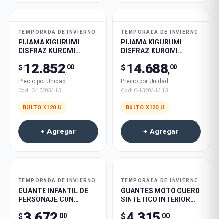
TEMPORADA DE INVIERNO
TEMPORADA DE INVIERNO
PIJAMA KIGURUMI
PIJAMA KIGURUMI
DISFRAZ KUROMI
DISFRAZ KUROMI
INFANTIL 100cm 15u，
ADULTO S 45u， M
12.852
14.688
$
$
00
00
110cm 15u， 120cm
30u， L 20u， XL 25u
,
,
25u， 130cm 30u，
120u
Precio por Unidad
Precio por Unidad
140cm 35u 120u
Cod:
C-13203/I13
Cod:
C-13203-1/I13
BULTO X
120
U
BULTO X
120
U
+ Agregar
+ Agregar
TEMPORADA DE INVIERNO
TEMPORADA DE INVIERNO
GUANTE INFANTIL DE
GUANTES MOTO CUERO
PERSONAJE CON
SINTETICO INTERIOR
ACCESORIO SUAVE
POLAR HOMBRE 480u
3.672
4.315
$
$
00
00
CALENTITO 360u