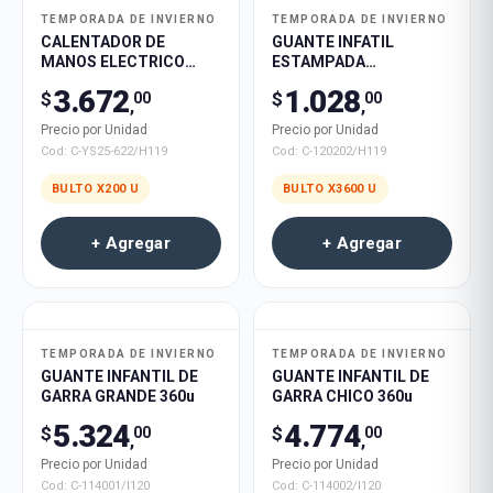
TEMPORADA DE INVIERNO
TEMPORADA DE INVIERNO
CALENTADOR DE
GUANTE INFATIL
MANOS ELECTRICO
ESTAMPADA
RECARGABLE PATITAS
PERSONAJE 3600u
3.672
1.028
$
$
00
00
40verde 80rosa
,
,
80blanca 200u
Precio por Unidad
Precio por Unidad
Cod:
C-YS25-622/H119
Cod:
C-120202/H119
BULTO X
200
U
BULTO X
3600
U
+ Agregar
+ Agregar
TEMPORADA DE INVIERNO
TEMPORADA DE INVIERNO
GUANTE INFANTIL DE
GUANTE INFANTIL DE
GARRA GRANDE 360u
GARRA CHICO 360u
5.324
4.774
$
$
00
00
,
,
Precio por Unidad
Precio por Unidad
Cod:
C-114001/I120
Cod:
C-114002/I120