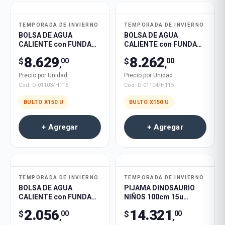
TEMPORADA DE INVIERNO
TEMPORADA DE INVIERNO
BOLSA DE AGUA
BOLSA DE AGUA
CALIENTE con FUNDA
CALIENTE con FUNDA
PERSONAJE 1000ml
PERSONAJE 1000ml
8.629
8.262
$
$
00
00
150u
150u
,
,
Precio por Unidad
Precio por Unidad
Cod:
D-01103/H115
Cod:
D-01104/H115
BULTO X
150
U
BULTO X
150
U
+ Agregar
+ Agregar
TEMPORADA DE INVIERNO
TEMPORADA DE INVIERNO
BOLSA DE AGUA
PIJAMA DINOSAURIO
CALIENTE con FUNDA
NIÑOS 100cm 15u
PERSONAJE GRANDE
110cm 15u 120cm 25u
2.056
14.321
$
$
00
00
500u
130cm 30u 140cm 35u
,
,
120u